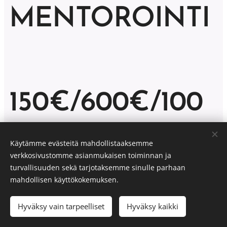
MENTOROINTI
150€/600€/100
0€
Käytämme evästeitä mahdollistaaksemme
verkkosivustomme asianmukaisen toiminnan ja
turvallisuuden sekä tarjotaksemme sinulle parhaan
mahdollisen käyttökokemuksen.
Mentorointi aloitetaan aina
Hyväksy vain tarpeelliset
Hyväksy kaikki
mentoroinnin ensitapaamisella,