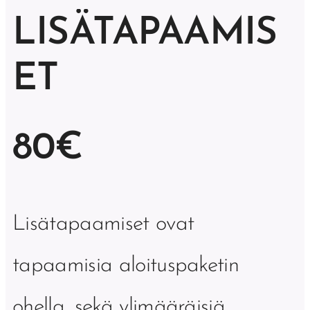
LISÄTAPAAMIS
ET
80€
Lisätapaamiset ovat
tapaamisia aloituspaketin
ohella, sekä ylimääräisiä