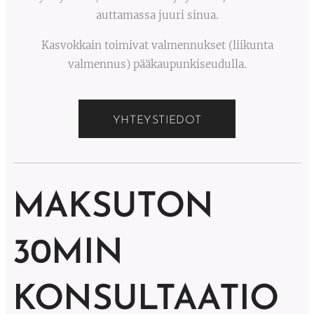
auttamassa juuri sinua.
Kasvokkain toimivat valmennukset (liikunta
valmennus) pääkaupunkiseudulla.
YHTEYSTIEDOT
MAKSUTON
30MIN
KONSULTAATIO